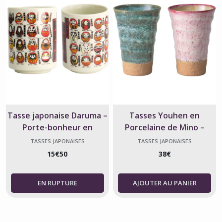
Tasse japonaise Daruma –
Tasses Youhen en
Porte-bonheur en
Porcelaine de Mino –
céramique
Artisanat Japonais fait
TASSES JAPONAISES
TASSES JAPONAISES
main
15
€
50
38
€
AJOUTER AU PANIER