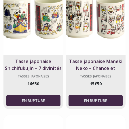
Tasse japonaise
Tasse japonaise Maneki
Shichifukujin – 7 divinités
Neko – Chance et
du bonheur
tradition du Japon
TASSES JAPONAISES
TASSES JAPONAISES
16
€
50
15
€
50