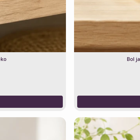
eko
Bol j