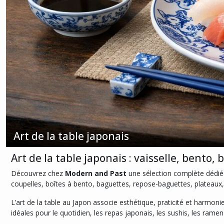
(3)
Plateaux
japonais
(4)
Eigenart
(5)
Afficher
les
Art de la table japonais
résultats
Art de la table japonais : vaisselle, bento,
Découvrez chez
Modern and Past
une sélection complète dédiée
coupelles, boîtes à bento, baguettes, repose-baguettes, plateaux, 
L’art de la table au Japon associe esthétique, praticité et harmon
idéales pour le quotidien, les repas japonais, les sushis, les ram