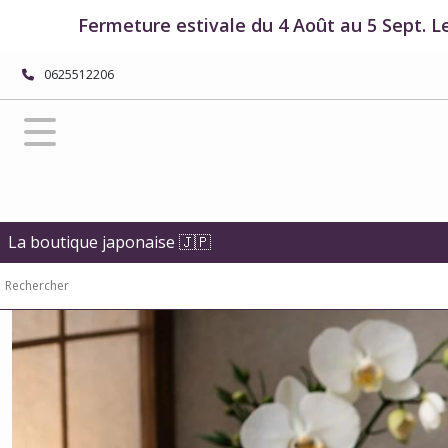
Fermer
Fermeture estivale du 4 Août au 5 Sept. L
0625512206
FILTRES
Tous
les
produits
Art
de
la
La boutique japonaise 🇯🇵
table
japonais
Vaisselle
japonaise
(513)
Boîtes
à
bento
-