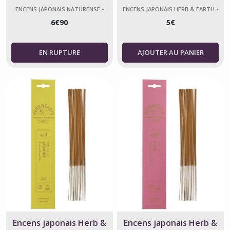
Fraîcheur – Nippon Kodo
Kodo
ENCENS JAPONAIS NATURENSE -
ENCENS JAPONAIS HERB & EARTH -
NIPPON KODO
NIPPON KODO
6
€
90
5
€
AJOUTER AU PANIER
Encens japonais Herb &
Encens japonais Herb &