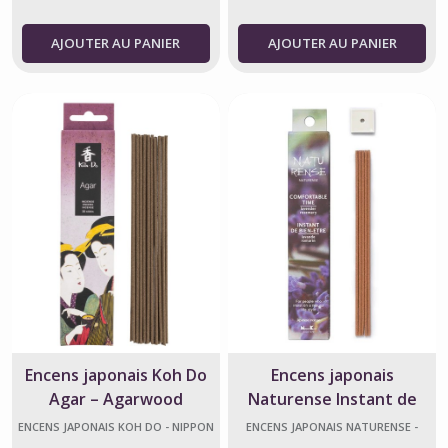
AJOUTER AU PANIER
AJOUTER AU PANIER
Encens japonais Koh Do
Encens japonais
Agar – Agarwood
Naturense Instant de
Bien-être – Nippon Kodo
ENCENS JAPONAIS KOH DO - NIPPON
ENCENS JAPONAIS NATURENSE -
KODO
NIPPON KODO