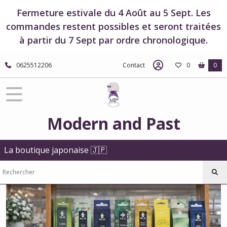
Fermer
Fermeture estivale du 4 Août au 5 Sept. Les
commandes restent possibles et seront traitées
à partir du 7 Sept par ordre chronologique.
FILTRES
Tous
0625512206
Contact
0
0
les
produits
Encens
japonais
et
Modern and Past
accessoires
Encens
japonais
La boutique japonaise 🇯🇵
Nippon
Kodo
Encens
Japonais
Morning
Star