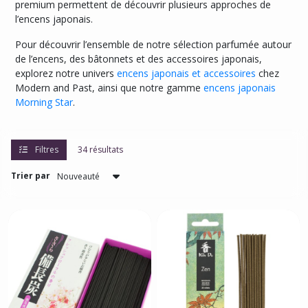
(3)
premium permettent de découvrir plusieurs approches de
l’encens japonais.
Encens
Pour découvrir l’ensemble de notre sélection parfumée autour
Japonais
de l’encens, des bâtonnets et des accessoires japonais,
Naturense
explorez notre univers
encens japonais et accessoires
chez
-
Modern and Past, ainsi que notre gamme
encens japonais
Nippon
Morning Star
.
Kodo
(4)
Filtres
34 résultats
Encens
japonais
Trier par
Koh
Do
-
Nippon
Kodo
(24)
Grandes
boîtes