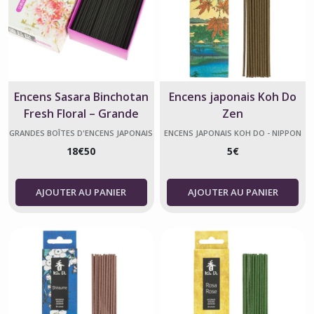
d'encens
japonais
-
Nippon
Kodo
(1)
Encens Sasara Binchotan
Encens japonais Koh Do
Fresh Floral – Grande
Zen
Afficher
boîte
les
GRANDES BOÎTES D'ENCENS JAPONAIS
ENCENS JAPONAIS KOH DO - NIPPON
- NIPPON KODO
KODO
résultats
18
€
50
5
€
AJOUTER AU PANIER
AJOUTER AU PANIER