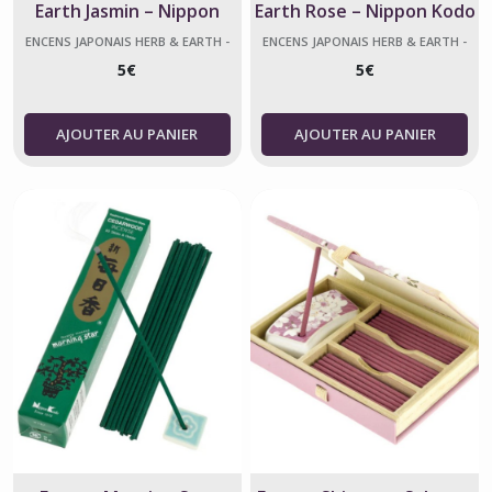
Earth Jasmin – Nippon
Earth Rose – Nippon Kodo
Kodo
ENCENS JAPONAIS HERB & EARTH -
ENCENS JAPONAIS HERB & EARTH -
NIPPON KODO
NIPPON KODO
5
€
5
€
AJOUTER AU PANIER
AJOUTER AU PANIER