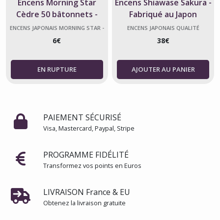
Encens Morning Star
Encens Shiawase Sakura -
Cèdre 50 bâtonnets -
Fabriqué au Japon
Fabriqué au Japon
ENCENS JAPONAIS MORNING STAR -
ENCENS JAPONAIS QUALITÉ
NIPPON KODO
EXCEPTIONNELLE - NIPPON KODO
6
€
38
€
AJOUTER AU PANIER
PAIEMENT SÉCURISÉ
Visa, Mastercard, Paypal, Stripe
PROGRAMME FIDÉLITÉ
Transformez vos points en Euros
LIVRAISON France & EU
Obtenez la livraison gratuite