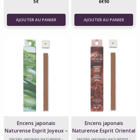
5
€
6
€
90
AJOUTER AU PANIER
AJOUTER AU PANIER
Encens japonais
Encens japonais
Naturense Esprit Joyeux –
Naturense Esprit Oriental
Nippon Kodo
– Nippon Kodo
ENCENS JAPONAIS NATURENSE -
ENCENS JAPONAIS NATURENSE -