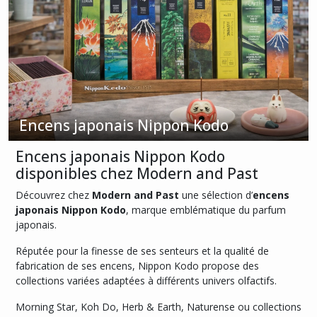
-
Nippon
Kodo
(1)
Encens
Japonais
Qualité
Encens japonais Nippon Kodo
Exceptionnelle
-
Nippon
Encens japonais Nippon Kodo
Kodo
disponibles chez Modern and Past
(1)
Découvrez chez
Modern and Past
une sélection d’
encens
japonais Nippon Kodo
, marque emblématique du parfum
Encens
japonais.
japonais
Herb
Réputée pour la finesse de ses senteurs et la qualité de
&
fabrication de ses encens, Nippon Kodo propose des
Earth
-
collections variées adaptées à différents univers olfactifs.
Nippon
Kodo
Morning Star, Koh Do, Herb & Earth, Naturense ou collections