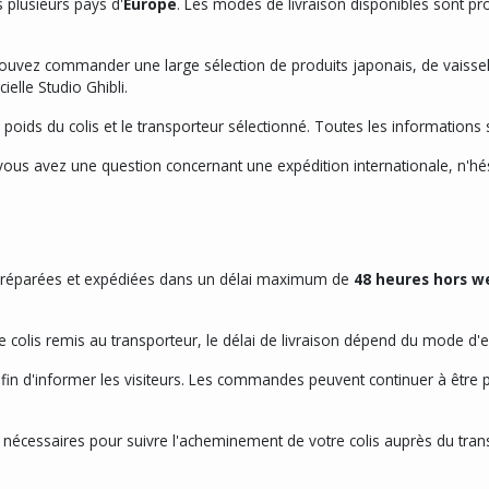
 plusieurs pays d'
Europe
. Les modes de livraison disponibles sont 
uvez commander une large sélection de produits japonais, de vaissel
ielle Studio Ghibli.
 le poids du colis et le transporteur sélectionné. Toutes les information
vous avez une question concernant une expédition internationale, n'hé
réparées et expédiées dans un délai maximum de
48 heures hors 
re colis remis au transporteur, le délai de livraison dépend du mode d'ex
afin d'informer les visiteurs. Les commandes peuvent continuer à être
nécessaires pour suivre l'acheminement de votre colis auprès du trans