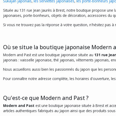
Sukajan japonais
,
les serviettes japonaises
,
les porte-bonheurs jap
Située au 131 rue Jean Jaurès à Brest, notre boutique propose une la
japonaises, porte-bonheurs, objets de décoration, accessoires du quoti
Si vous ne trouvez pas la réponse à votre question, n'hésitez pas à
Où se situe la boutique japonaise Modern a
Modern and Past est une boutique japonaise située au
131 rue Jea
japonais : vaisselle japonaise, thé japonais, vêtements japonais, ence
Nous accueillons aussi bien les passionnés du Japon que les personn
Pour connaître notre adresse complète, les horaires d'ouverture, les
Qu'est-ce que Modern and Past ?
Modern and Past
est une boutique japonaise située à Brest et acces
articles authentiques fabriqués au Japon ainsi que des produits sous l