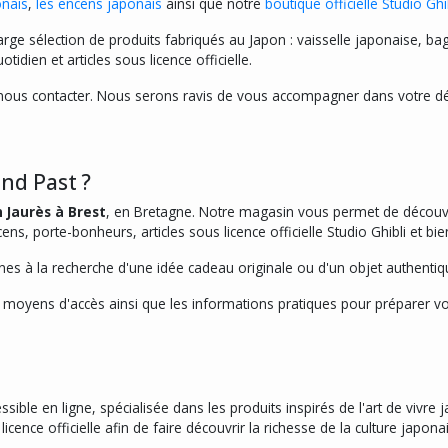
onais
,
les encens japonais
ainsi que notre
boutique officielle Studio Ghi
rge sélection de produits fabriqués au Japon : vaisselle japonaise, bag
dien et articles sous licence officielle.
 nous contacter. Nous serons ravis de vous accompagner dans votre déc
nd Past ?
n Jaurès à Brest
, en Bretagne. Notre magasin vous permet de découvrir 
ns, porte-bonheurs, articles sous licence officielle Studio Ghibli et b
es à la recherche d'une idée cadeau originale ou d'un objet authentiqu
 moyens d'accès ainsi que les informations pratiques pour préparer vot
sible en ligne, spécialisée dans les produits inspirés de l'art de vivr
icence officielle afin de faire découvrir la richesse de la culture japo