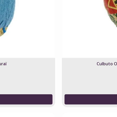
uraï
Culbuto O