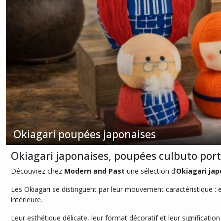
Okiagari poupées japonaises
Okiagari japonaises, poupées culbuto por
Découvrez chez
Modern and Past
une sélection d’
Okiagari jap
Les Okiagari se distinguent par leur mouvement caractéristique : el
intérieure.
Leur esthétique délicate, leur format décoratif et leur significatio