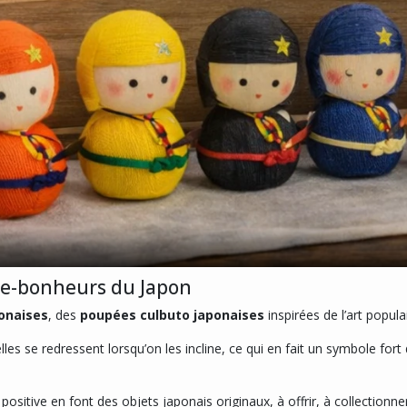
te-bonheurs du Japon
onaises
, des
poupées culbuto japonaises
inspirées de l’art popul
les se redressent lorsqu’on les incline, ce qui en fait un symbole fort
n positive en font des objets japonais originaux, à offrir, à collection