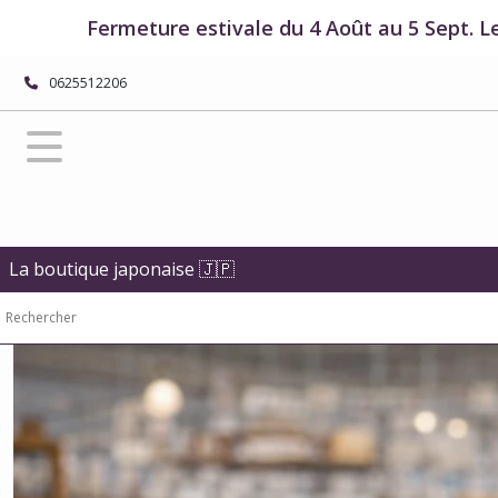
Fermer
Fermeture estivale du 4 Août au 5 Sept. L
0625512206
FILTRES
Tous
les
produits
Porte-
bonheurs
japonais
La boutique japonaise 🇯🇵
Okiagari
poupées
japonaises
Afficher
les
résultats