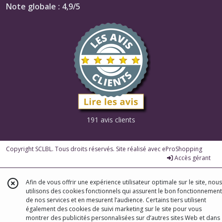
Note globale : 4,9/5
191 avis clients
Copyright SCLBL. Tous droits réservés. Site réalisé avec
eProShopping
Accès gérant
Afin de vous offrir une expérience utilisateur optimale sur le site, nous
utilisons des cookies fonctionnels qui assurent le bon fonctionnement
de nos services et en mesurent l’audience. Certains tiers utilisent
également des cookies de suivi marketing sur le site pour vous
montrer des publicités personnalisées sur d’autres sites Web et dans