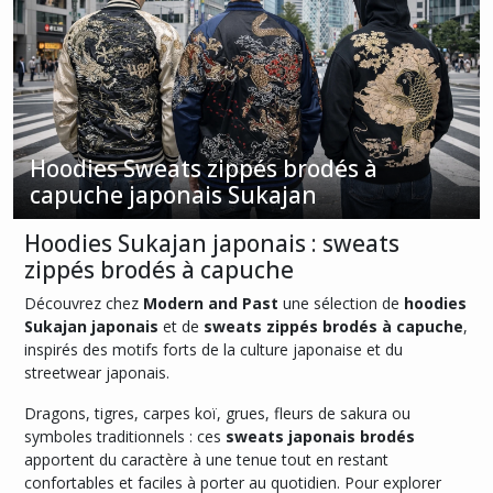
T-
shirts
brodés
japonais
Sukajan
(9)
Hoodies Sweats zippés brodés à
capuche japonais Sukajan
Casquette
japonaise
Hoodies Sukajan japonais : sweats
brodée
zippés brodés à capuche
–
Style
Découvrez chez
Modern and Past
une sélection de
hoodies
Sukajan
Sukajan japonais
et de
sweats zippés brodés à capuche
,
authentique
(2)
inspirés des motifs forts de la culture japonaise et du
streetwear japonais.
Dragons, tigres, carpes koï, grues, fleurs de sakura ou
Bérets
japonais
symboles traditionnels : ces
sweats japonais brodés
(2)
apportent du caractère à une tenue tout en restant
confortables et faciles à porter au quotidien. Pour explorer