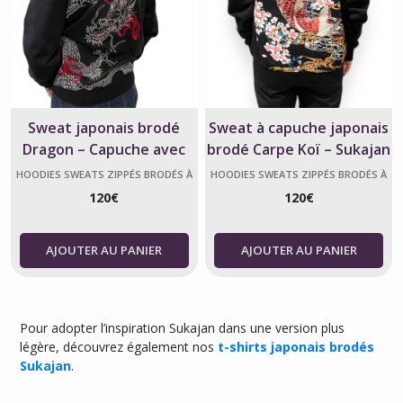
Sweat japonais brodé
Sweat à capuche japonais
Dragon – Capuche avec
brodé Carpe Koï – Sukajan
doublure douce
Akamon
HOODIES SWEATS ZIPPÉS BRODÉS À
HOODIES SWEATS ZIPPÉS BRODÉS À
CAPUCHE JAPONAIS SUKAJAN
CAPUCHE JAPONAIS SUKAJAN
120
€
120
€
AJOUTER AU PANIER
AJOUTER AU PANIER
Pour adopter l’inspiration Sukajan dans une version plus
légère, découvrez également nos
t-shirts japonais brodés
Sukajan
.