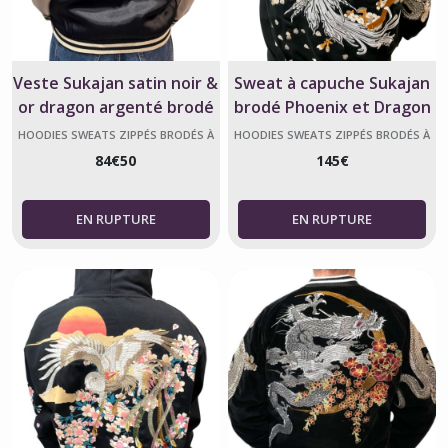
Veste Sukajan satin noir &
Sweat à capuche Sukajan
or dragon argenté brodé
brodé Phoenix et Dragon
unisexe
HOODIES SWEATS ZIPPÉS BRODÉS À
HOODIES SWEATS ZIPPÉS BRODÉS À
CAPUCHE JAPONAIS SUKAJAN
CAPUCHE JAPONAIS SUKAJAN
84
€
50
145
€