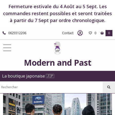
Fermer
Fermeture estivale du 4 Août au 5 Sept. Les
commandes restent possibles et seront traitées
à partir du 7 Sept par ordre chronologique.
FILTRES
Tous
0625512206
Contact
0
0
les
produits
Style
Sukajan
japonais
Modern and Past
Hoodies
La boutique japonaise 🇯🇵
Sweats
zippés
brodés
à
capuche
japonais
Sukajan
(12)