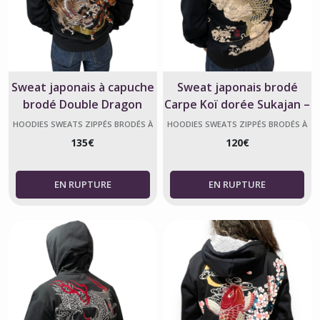
Sweat japonais à capuche
Sweat japonais brodé
brodé Double Dragon
Carpe Koï dorée Sukajan –
doré – Unisexe
Capuche avec intérieur
HOODIES SWEATS ZIPPÉS BRODÉS À
HOODIES SWEATS ZIPPÉS BRODÉS À
CAPUCHE JAPONAIS SUKAJAN
CAPUCHE JAPONAIS SUKAJAN
doux
135
€
120
€