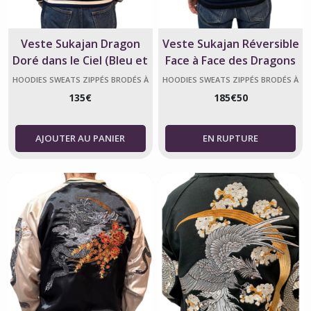
Veste Sukajan Dragon
Veste Sukajan Réversible
Doré dans le Ciel (Bleu et
Face à Face des Dragons
Noir)
(Bleu & Noir)
HOODIES SWEATS ZIPPÉS BRODÉS À
HOODIES SWEATS ZIPPÉS BRODÉS À
CAPUCHE JAPONAIS SUKAJAN
CAPUCHE JAPONAIS SUKAJAN
135
€
185
€
50
AJOUTER AU PANIER