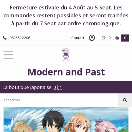
Fermer
Fermeture estivale du 4 Août au 5 Sept. Les
commandes restent possibles et seront traitées
à partir du 7 Sept par ordre chronologique.
FILTRES
Tous
0625512206
Contact
0
0
les
produits
Animes
et
Mangas
Modern and Past
Boutique
Sword
Art
La boutique japonaise 🇯🇵
Online
Vêtements
-
Sword
Art
Online
(1)