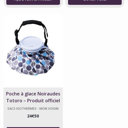
Poche à glace Noiraudes
Totoro – Produit officiel
Ghibli
SACS ISOTHERMES - MON VOISIN
TOTORO
24
€
50