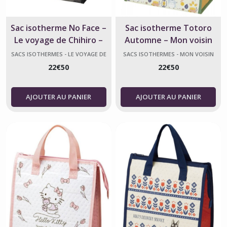
Sac isotherme No Face –
Sac isotherme Totoro
Le voyage de Chihiro –
Automne – Mon voisin
Ghibli
Totoro
SACS ISOTHERMES - LE VOYAGE DE
SACS ISOTHERMES - MON VOISIN
CHIHIRO
TOTORO
22
€
50
22
€
50
AJOUTER AU PANIER
AJOUTER AU PANIER