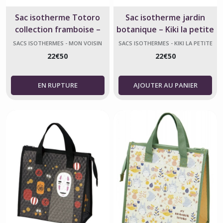
Sac isotherme Totoro
Sac isotherme jardin
collection framboise –
botanique – Kiki la petite
Mon voisin Totoro
sorcière – Ghibli
SACS ISOTHERMES - MON VOISIN
SACS ISOTHERMES - KIKI LA PETITE
TOTORO
SORCIÈRE
22
€
50
22
€
50
AJOUTER AU PANIER