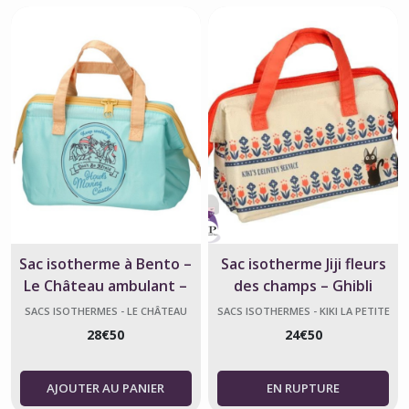
Sac isotherme à Bento –
Sac isotherme Jiji fleurs
Le Château ambulant –
des champs – Ghibli
Ghibli
officiel
SACS ISOTHERMES - LE CHÂTEAU
SACS ISOTHERMES - KIKI LA PETITE
AMBULANT
SORCIÈRE
28
€
50
24
€
50
AJOUTER AU PANIER