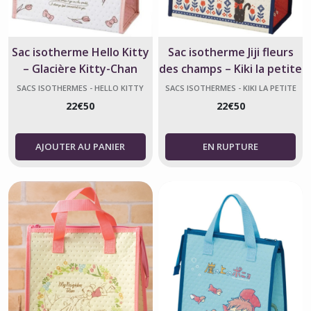
Sac isotherme Hello Kitty
Sac isotherme Jiji fleurs
– Glacière Kitty-Chan
des champs – Kiki la petite
Officielle
sorcière
SACS ISOTHERMES - HELLO KITTY
SACS ISOTHERMES - KIKI LA PETITE
SORCIÈRE
22
€
50
22
€
50
AJOUTER AU PANIER