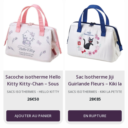
Sacoche isotherme Hello
Sac Isotherme Jiji
Kitty Kitty-Chan – Sous
Guirlande Fleurs – Kiki la
licence officielle
Petite Sorcière
SACS ISOTHERMES - HELLO KITTY
SACS ISOTHERMES - KIKI LA PETITE
SORCIÈRE
26
€
50
28
€
85
AJOUTER AU PANIER