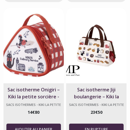
Sac isotherme Onigiri –
Sac isotherme Jiji
Kiki la petite sorcière -
boulangerie – Kiki la
Ghibli
petite sorcière
SACS ISOTHERMES - KIKI LA PETITE
SACS ISOTHERMES - KIKI LA PETITE
SORCIÈRE
SORCIÈRE
14
€
80
23
€
50
AJOUTER AU PANIER