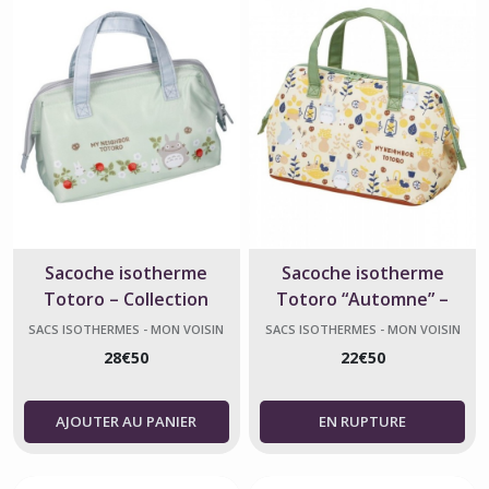
Sacoche isotherme
Sacoche isotherme
Totoro – Collection
Totoro “Automne” –
framboise – Ghibli
Studio Ghibli Officiel
SACS ISOTHERMES - MON VOISIN
SACS ISOTHERMES - MON VOISIN
TOTORO
TOTORO
28
€
50
22
€
50
AJOUTER AU PANIER