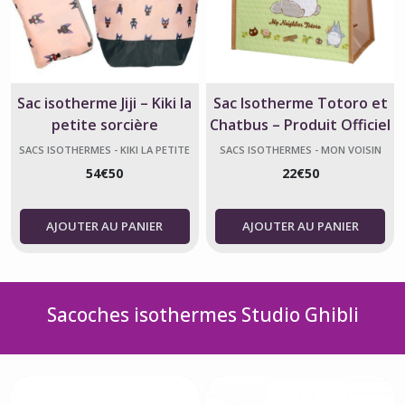
Sac isotherme Jiji – Kiki la
Sac Isotherme Totoro et
petite sorcière
Chatbus – Produit Officiel
Studio Ghibli
SACS ISOTHERMES - KIKI LA PETITE
SACS ISOTHERMES - MON VOISIN
SORCIÈRE
TOTORO
54
€
50
22
€
50
AJOUTER AU PANIER
AJOUTER AU PANIER
Sacoches isothermes Studio Ghibli