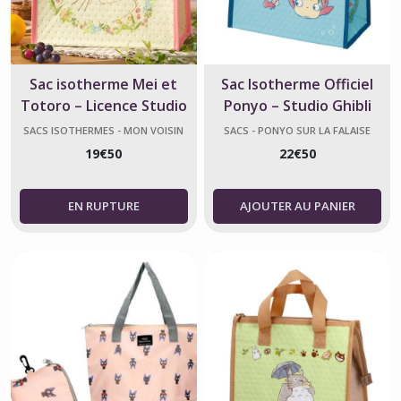
Sac isotherme Mei et
Sac Isotherme Officiel
Totoro – Licence Studio
Ponyo – Studio Ghibli
Ghibli
SACS ISOTHERMES - MON VOISIN
SACS - PONYO SUR LA FALAISE
TOTORO
19
€
50
22
€
50
AJOUTER AU PANIER