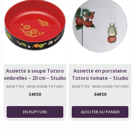
Assiette à soupe Totoro
Assiette en porcelaine
ombrelles – 20 cm – Studio
Totoro tomate – Studio
Ghibli
Ghibli
ASSIETTES - MON VOISIN TOTORO
ASSIETTES - MON VOISIN TOTORO
34
€
50
64
€
50
AJOUTER AU PANIER