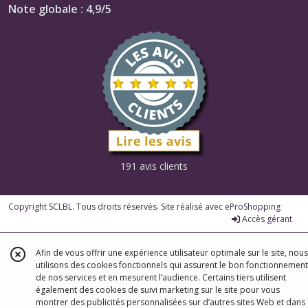
Note globale : 4,9/5
191 avis clients
Copyright SCLBL. Tous droits réservés. Site réalisé avec
eProShopping
Accès gérant
Afin de vous offrir une expérience utilisateur optimale sur le site, nous
utilisons des cookies fonctionnels qui assurent le bon fonctionnement
de nos services et en mesurent l’audience. Certains tiers utilisent
également des cookies de suivi marketing sur le site pour vous
montrer des publicités personnalisées sur d’autres sites Web et dans