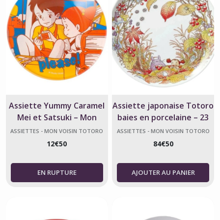
Assiette Yummy Caramel
Assiette japonaise Totoro
Mei et Satsuki – Mon
baies en porcelaine – 23
voisin Totoro – Studio
cm – Studio Ghibli
ASSIETTES - MON VOISIN TOTORO
ASSIETTES - MON VOISIN TOTORO
Ghibli
12
€
50
84
€
50
AJOUTER AU PANIER