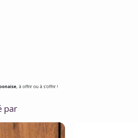
aponaise
, à offrir ou à s’offrir !
é par