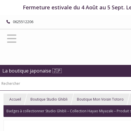
Fermeture estivale du 4 Août au 5 Sept. L
0625512206
La boutique japonaise 🇯🇵
Accueil
Boutique Studio Ghibli
Boutique Mon Voisin Totoro
Badges à collectionner Studio Ghibli – Collection Hayao Miyazaki – Produit so