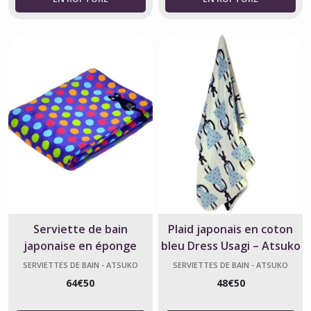
Serviette de bain
Plaid japonais en coton
japonaise en éponge
bleu Dress Usagi – Atsuko
100% coton à pois –
Matano
SERVIETTES DE BAIN - ATSUKO
SERVIETTES DE BAIN - ATSUKO
MATANO
MATANO
Atsuko Matano
64
€
50
48
€
50