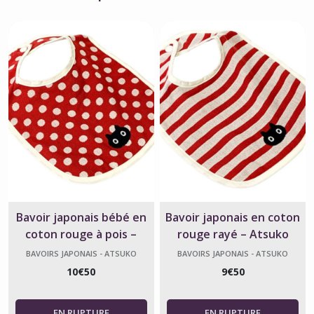
Bavoir japonais bébé en
Bavoir japonais en coton
coton rouge à pois –
rouge rayé – Atsuko
Atsuko Matano
Matano
BAVOIRS JAPONAIS - ATSUKO
BAVOIRS JAPONAIS - ATSUKO
MATANO
MATANO
10
€
50
9
€
50