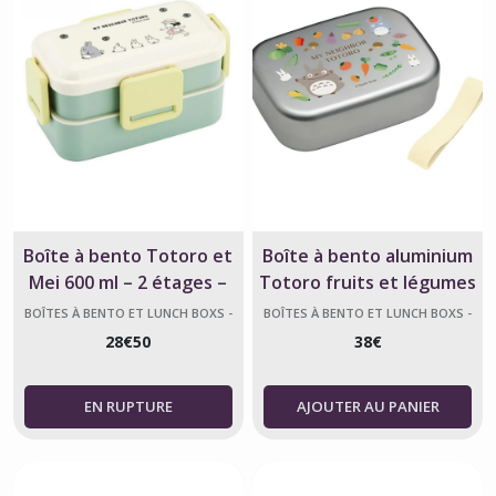
Boîte à bento Totoro et
Boîte à bento aluminium
Mei 600 ml – 2 étages –
Totoro fruits et légumes
Ghibli
370 ml (Japon)
BOÎTES À BENTO ET LUNCH BOXS -
BOÎTES À BENTO ET LUNCH BOXS -
MON VOISIN TOTORO
MON VOISIN TOTORO
28
€
50
38
€
AJOUTER AU PANIER