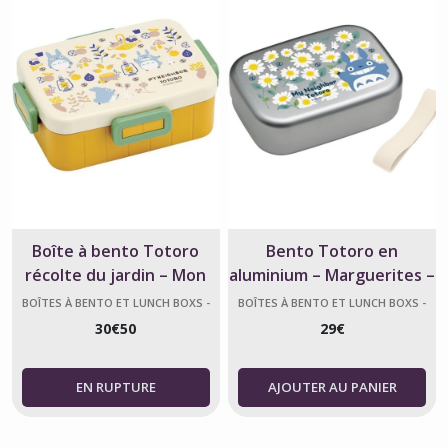
Boîte à bento Totoro
Bento Totoro en
récolte du jardin – Mon
aluminium – Marguerites –
voisin Totoro
Fabriqué au Japon
BOÎTES À BENTO ET LUNCH BOXS -
BOÎTES À BENTO ET LUNCH BOXS -
MON VOISIN TOTORO
MON VOISIN TOTORO
30
€
50
29
€
AJOUTER AU PANIER