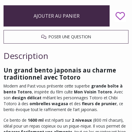
AJOUTER AU PANIER
POSER UNE QUESTION
Description
Un grand bento japonais au charme
traditionnel avec Totoro
Modern and Past vous présente cette superbe
grande boîte à
bento Totoro
, inspirée du film culte
Mon Voisin Totoro
. Avec
son
design délicat
mêlant les personnages Totoro et Chibi
Totoro à des
ombrelles wagasa
et des
fleurs de prunier
, ce
bento évoque tout le raffinement de l’art japonais.
Ce bento de
1600 ml
est réparti sur
2 niveaux
(800 ml chacun),
idéal pour un repas copieux ou un pique-nique. Il vous permet de
séparer facilement vos aliments
, tout en les maintenant bien