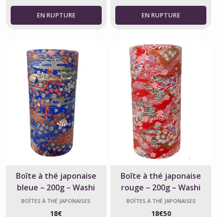
Boîte à thé japonaise
Boîte à thé japonaise
bleue – 200g – Washi
rouge – 200g – Washi
Yuzen Sensu
Yuzen Sayagata
BOÎTES À THÉ JAPONAISES
BOÎTES À THÉ JAPONAISES
18
€
18
€
50