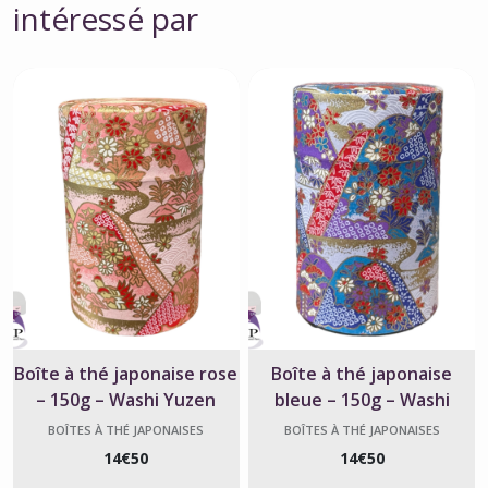
intéressé par
Boîte à thé japonaise rose
Boîte à thé japonaise
– 150g – Washi Yuzen
bleue – 150g – Washi
Kichona
Yuzen Kichona
BOÎTES À THÉ JAPONAISES
BOÎTES À THÉ JAPONAISES
14
€
50
14
€
50