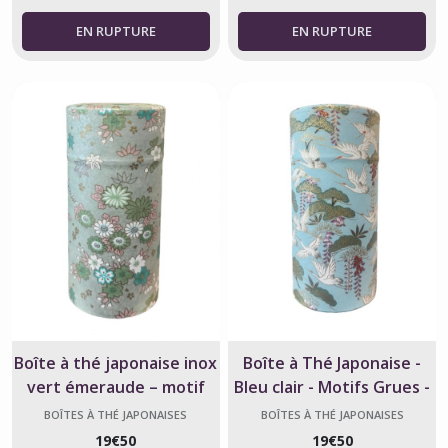
Boîte à thé japonaise inox
Boîte à Thé Japonaise -
vert émeraude – motif
Bleu clair - Motifs Grues -
floral washi
Fabriqué au Japon
BOÎTES À THÉ JAPONAISES
BOÎTES À THÉ JAPONAISES
19
€
50
19
€
50