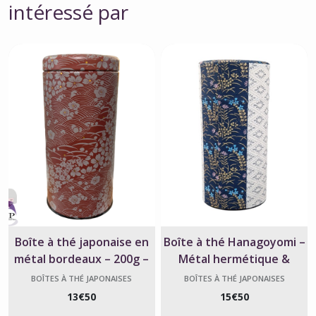
intéressé par
Boîte à thé japonaise en
Boîte à thé Hanagoyomi –
métal bordeaux – 200g –
Métal hermétique &
Fleurs
Washi bleu – 200 g
BOÎTES À THÉ JAPONAISES
BOÎTES À THÉ JAPONAISES
13
€
50
15
€
50