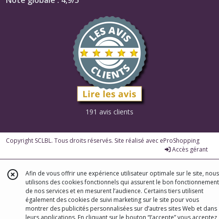
191 avis clients
Copyright SCLBL. Tous droits réservés. Site réalisé avec
eProShopping
Accès gérant
Afin de vous offrir une expérience utilisateur optimale sur le site, nous
utilisons des cookies fonctionnels qui assurent le bon fonctionnement
de nos services et en mesurent l’audience. Certains tiers utilisent
également des cookies de suivi marketing sur le site pour vous
montrer des publicités personnalisées sur d’autres sites Web et dans
leurs applications. En cliquant sur le bouton “J’accepte” vous acceptez