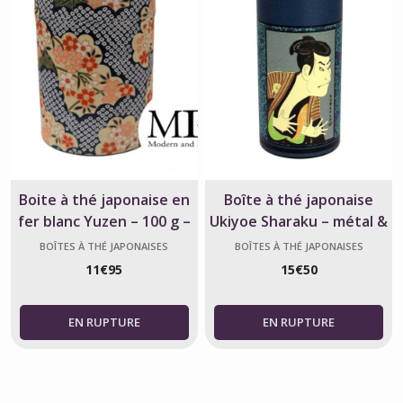
Boite à thé japonaise en
Boîte à thé japonaise
fer blanc Yuzen – 100 g –
Ukiyoe Sharaku – métal &
Papier washi bleu
washi – 200 g
BOÎTES À THÉ JAPONAISES
BOÎTES À THÉ JAPONAISES
11
€
95
15
€
50