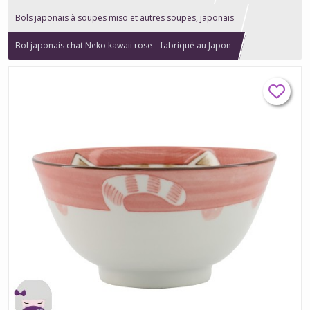
Bols japonais à soupes miso et autres soupes, japonais
Bol japonais chat Neko kawaii rose – fabriqué au Japon