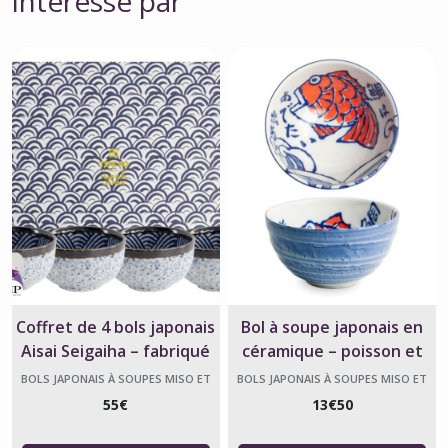
intéressé par
Coffret de 4 bols japonais
Bol à soupe japonais en
Aisai Seigaiha – fabriqué
céramique – poisson et
au Japon
kanji
BOLS JAPONAIS À SOUPES MISO ET
BOLS JAPONAIS À SOUPES MISO ET
AUTRES SOUPES, JAPONAIS
AUTRES SOUPES, JAPONAIS
55
€
13
€
50