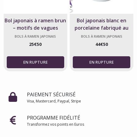
Bol japonais à ramen brun
Bol japonais blanc en
– motifs de vagues
porcelaine fabriqué au
Japon
BOLS À RAMEN JAPONAIS
BOLS À RAMEN JAPONAIS
25
€
50
44
€
50
PAIEMENT SÉCURISÉ
Visa, Mastercard, Paypal, Stripe
PROGRAMME FIDÉLITÉ
Transformez vos points en Euros