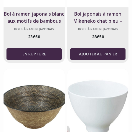
Bol à ramen japonais blanc
Bol japonais à ramen
aux motifs de bambous
Mikeneko chat bleu –
bleus
fabriqué au Japon
BOLS À RAMEN JAPONAIS
BOLS À RAMEN JAPONAIS
23
€
50
28
€
50
AJOUTER AU PANIER