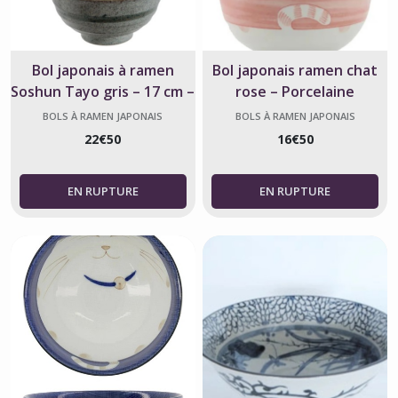
Bol japonais à ramen
Bol japonais ramen chat
Soshun Tayo gris – 17 cm –
rose – Porcelaine
900 ml
fabriquée au Japon
BOLS À RAMEN JAPONAIS
BOLS À RAMEN JAPONAIS
22
€
50
16
€
50