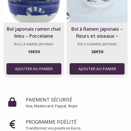
Bol japonais ramen chat
Bol à Ramen japonais –
bleu – Porcelaine
fleurs et oiseaux –
fabriquée au Japon
Fabriqué au Japon
BOLS À RAMEN JAPONAIS
BOLS À RAMEN JAPONAIS
16
€
50
26
€
50
AJOUTER AU PANIER
AJOUTER AU PANIER
PAIEMENT SÉCURISÉ
Visa, Mastercard, Paypal, Stripe
PROGRAMME FIDÉLITÉ
Transformez vos points en Euros