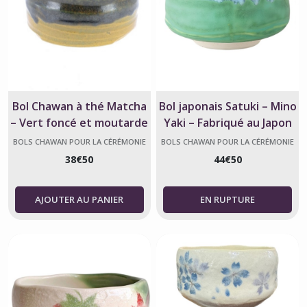
Bol Chawan à thé Matcha
Bol japonais Satuki – Mino
– Vert foncé et moutarde
Yaki – Fabriqué au Japon
– Fabriqué au Japon
BOLS CHAWAN POUR LA CÉRÉMONIE
BOLS CHAWAN POUR LA CÉRÉMONIE
DU THÉ
DU THÉ
38
€
50
44
€
50
AJOUTER AU PANIER