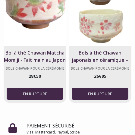
Bol à thé Chawan Matcha
Bols à thé Chawan
Momiji - Fait main au Japon
japonais en céramique –
fleurs de sakura – fait
BOLS CHAWAN POUR LA CÉRÉMONIE
BOLS CHAWAN POUR LA CÉRÉMONIE
DU THÉ
DU THÉ
main
28
€
50
26
€
95
PAIEMENT SÉCURISÉ
Visa, Mastercard, Paypal, Stripe