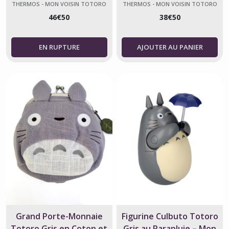
Studio Ghibli
THERMOS - MON VOISIN TOTORO
THERMOS - MON VOISIN TOTORO
46
€
50
38
€
50
AJOUTER AU PANIER
Grand Porte-Monnaie
Figurine Culbuto Totoro
Totoro Gris en Coton et
Gris au Parapluie – Mon