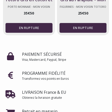
Lin – Ghibli
Voisin Totoro
PORTE-MONNAIE - MON VOISIN
FIGURINES - MON VOISIN TOTORO
TOTORO
35
€
50
25
€
50
PAIEMENT SÉCURISÉ
Visa, Mastercard, Paypal, Stripe
PROGRAMME FIDÉLITÉ
Transformez vos points en Euros
LIVRAISON France & EU
Obtenez la livraison gratuite
Retrait en magasin