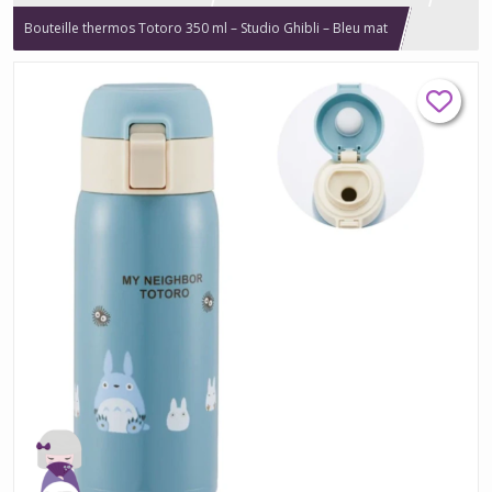
Bouteille thermos Totoro 350 ml – Studio Ghibli – Bleu mat