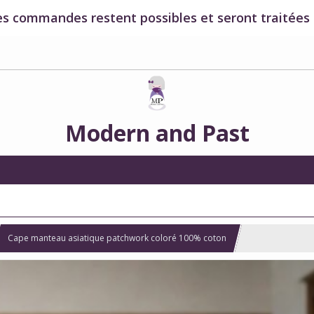
es commandes restent possibles et seront traitées à
Modern and Past
Cape manteau asiatique patchwork coloré 100% coton