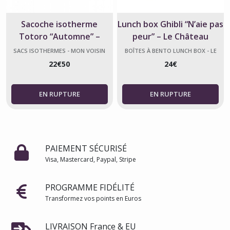
Sacoche isotherme
Lunch box Ghibli “N’aie pas
Totoro “Automne” –
peur” – Le Château
Studio Ghibli Officiel
ambulant – 530ml
SACS ISOTHERMES - MON VOISIN
BOÎTES À BENTO LUNCH BOX - LE
TOTORO
CHÂTEAU AMBULANT
22
€
50
24
€
PAIEMENT SÉCURISÉ
Visa, Mastercard, Paypal, Stripe
PROGRAMME FIDÉLITÉ
Transformez vos points en Euros
LIVRAISON France & EU