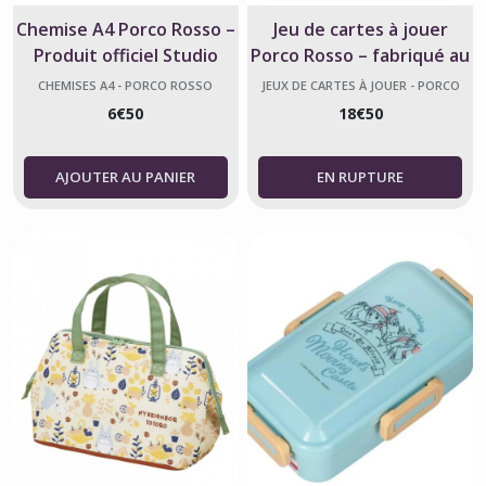
Chemise A4 Porco Rosso –
Jeu de cartes à jouer
Produit officiel Studio
Porco Rosso – fabriqué au
Ghibli
Japon
CHEMISES A4 - PORCO ROSSO
JEUX DE CARTES À JOUER - PORCO
ROSSO
6
€
50
18
€
50
AJOUTER AU PANIER