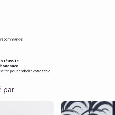
in recommandé)
la réussite
.
’abondance
.
s’offrir pour embellir votre table.
é par