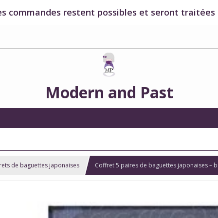
es commandes restent possibles et seront traitées à
Modern and Past
rets de baguettes japonaises
Coffret 5 paires de baguettes japonaises – 