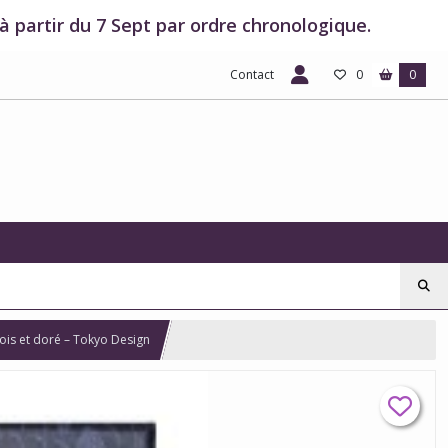
 partir du 7 Sept par ordre chronologique.
Contact
0
0
bois et doré – Tokyo Design