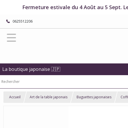
Fermeture estivale du 4 Août au 5 Sept. L
0625512206
La boutique japonaise 🇯🇵
Accueil
Art de la table japonais
Baguettes japonaises
Coff