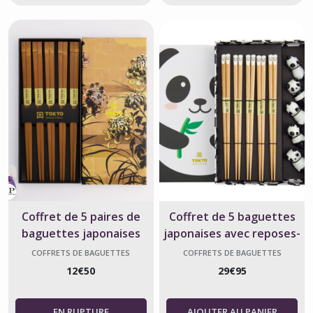
Coffret de 5 paires de
Coffret de 5 baguettes
baguettes japonaises
japonaises avec reposes-
carrées en bambou
baguettes pandas
COFFRETS DE BAGUETTES
COFFRETS DE BAGUETTES
JAPONAISES
JAPONAISES
12
€
50
29
€
95
AJOUTER AU PANIER