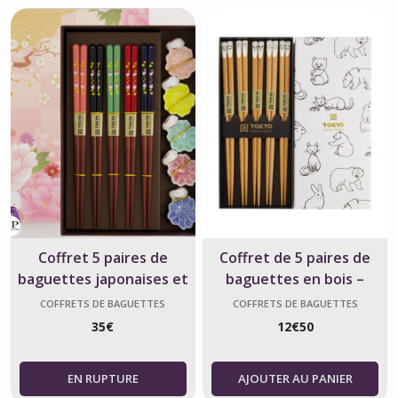
Coffret 5 paires de
Coffret de 5 paires de
baguettes japonaises et
baguettes en bois –
repose-baguettes Sakura
Motifs animaux kawaii
COFFRETS DE BAGUETTES
COFFRETS DE BAGUETTES
JAPONAISES
JAPONAISES
et Lapin
35
€
12
€
50
AJOUTER AU PANIER