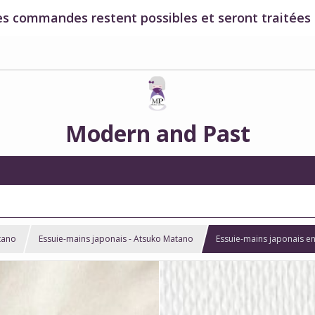
es commandes restent possibles et seront traitées à
Modern and Past
tano
Essuie-mains japonais - Atsuko Matano
Essuie-mains japonais e