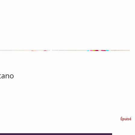
tano
Épuisé