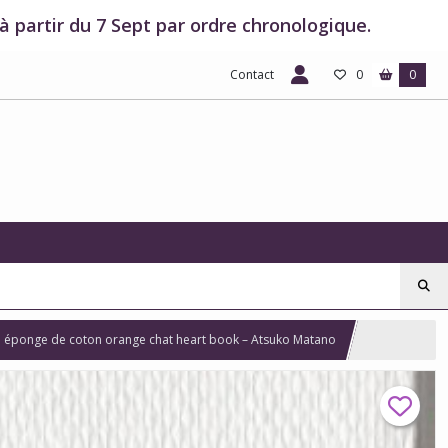
 partir du 7 Sept par ordre chronologique.
Contact
0
0
n éponge de coton orange chat heart book – Atsuko Matano