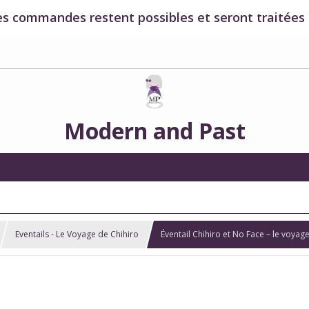
es commandes restent possibles et seront traitées à
Modern and Past
Eventails - Le Voyage de Chihiro
Éventail Chihiro et No Face – le voyage