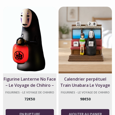
Figurine Lanterne No Face
Calendrier perpétuel
– Le Voyage de Chihiro –
Train Unabara Le Voyage
Ghibli
de Chihiro
FIGURINES - LE VOYAGE DE CHIHIRO
FIGURINES - LE VOYAGE DE CHIHIRO
72
€
50
98
€
50
AJOUTER AU PANIER