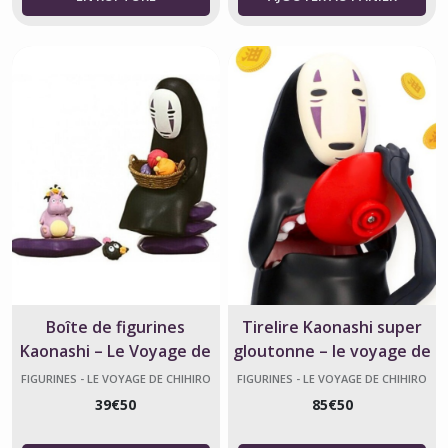
Boîte de figurines
Tirelire Kaonashi super
Kaonashi – Le Voyage de
gloutonne – le voyage de
Chihiro
Chihiro
FIGURINES - LE VOYAGE DE CHIHIRO
FIGURINES - LE VOYAGE DE CHIHIRO
39
€
50
85
€
50