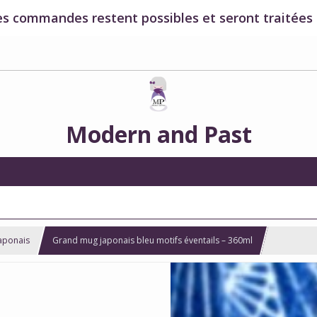
es commandes restent possibles et seront traitées à
Modern and Past
aponais
Grand mug japonais bleu motifs éventails – 360ml