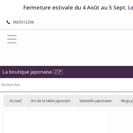
Fermeture estivale du 4 Août au 5 Sept. L
0625512206
La boutique japonaise 🇯🇵
Accueil
Art de la table japonais
Vaisselle japonaise
Mugs j