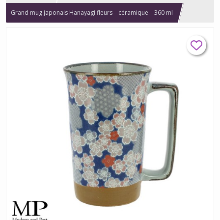
Grand mug japonais Hanayagi fleurs – céramique – 360 ml