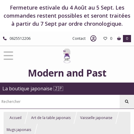
Fermeture estivale du 4 Août au 5 Sept. Les
commandes restent possibles et seront traitées
à partir du 7 Sept par ordre chronologique.
0625512206
Contact
0
0
Modern and Past
La boutique japonaise 🇯🇵
Accueil
Art de la table japonais
Vaisselle japonaise
Mugs japonais