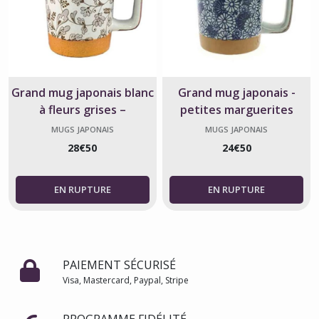
Grand mug japonais blanc
Grand mug japonais -
à fleurs grises –
petites marguerites
Céramique – Fabriqué au
bleues - fabriqué au Japon
MUGS JAPONAIS
MUGS JAPONAIS
Japon
28
€
50
24
€
50
PAIEMENT SÉCURISÉ
Visa, Mastercard, Paypal, Stripe