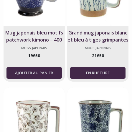
Mug japonais bleu motifs
Grand mug japonais blanc
patchwork kimono – 400
et bleu à tiges grimpantes
ml
– Céramique – Japon
MUGS JAPONAIS
MUGS JAPONAIS
19
€
50
21
€
50
AJOUTER AU PANIER