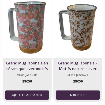
Grand Mug japonais en
Grand Mug japonais –
céramique avec motifs
Motifs naturels avec
œillets roses - Fabriqué au
branches, feuilles et baies
MUGS JAPONAIS
MUGS JAPONAIS
Japon
- Fabriqué au Japon
28
€
50
28
€
50
AJOUTER AU PANIER