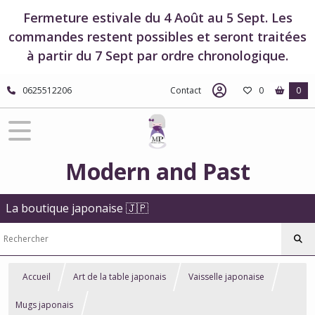
Fermeture estivale du 4 Août au 5 Sept. Les
commandes restent possibles et seront traitées
à partir du 7 Sept par ordre chronologique.
0625512206
Contact
0
0
Modern and Past
La boutique japonaise 🇯🇵
Accueil
Art de la table japonais
Vaisselle japonaise
Mugs japonais