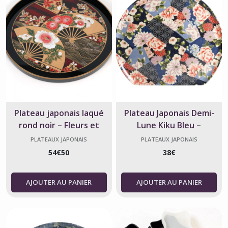
Plateau japonais laqué
Plateau Japonais Demi-
rond noir – Fleurs et
Lune Kiku Bleu –
éventails
Patchwork Floral
PLATEAUX JAPONAIS
PLATEAUX JAPONAIS
54
€
50
38
€
AJOUTER AU PANIER
AJOUTER AU PANIER