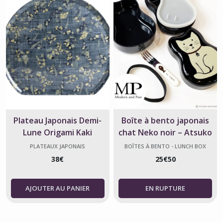
Plateau Japonais Demi-
Boîte à bento japonais
Lune Origami Kaki
chat Neko noir – Atsuko
Matano
PLATEAUX JAPONAIS
BOÎTES À BENTO - LUNCH BOX
JAPONAISES
38
€
25
€
50
AJOUTER AU PANIER