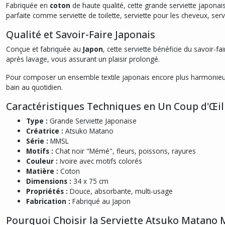
Fabriquée en
coton
de haute qualité, cette grande serviette japona
parfaite comme serviette de toilette, serviette pour les cheveux, se
Qualité et Savoir-Faire Japonais
Conçue et fabriquée au
Japon
, cette serviette bénéficie du savoir-f
après lavage, vous assurant un plaisir prolongé.
Pour composer un ensemble textile japonais encore plus harmonie
bain au quotidien.
Caractéristiques Techniques en Un Coup d'Œil
Type :
Grande Serviette Japonaise
Créatrice :
Atsuko Matano
Série :
MMSL
Motifs :
Chat noir "Mémé", fleurs, poissons, rayures
Couleur :
Ivoire avec motifs colorés
Matière :
Coton
Dimensions :
34 x 75 cm
Propriétés :
Douce, absorbante, multi-usage
Fabrication :
Fabriqué au Japon
Pourquoi Choisir la Serviette Atsuko Matano 