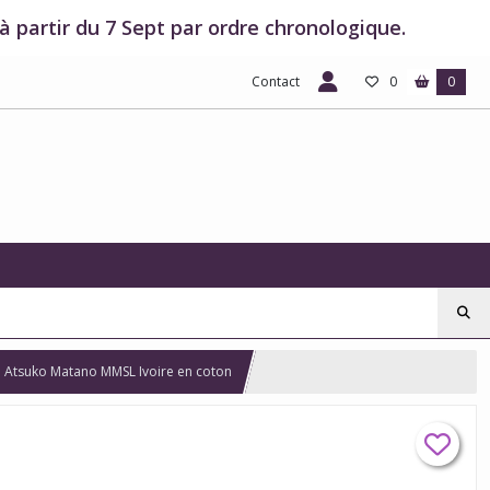
 partir du 7 Sept par ordre chronologique.
Contact
0
0
e Atsuko Matano MMSL Ivoire en coton