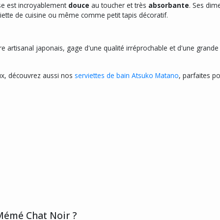
ise est incroyablement
douce
au toucher et très
absorbante
. Ses di
rviette de cuisine ou même comme petit tapis décoratif.
aire artisanal japonais, gage d'une qualité irréprochable et d'une grande 
ux, découvrez aussi nos
serviettes de bain Atsuko Matano
, parfaites p
Mémé Chat Noir ?