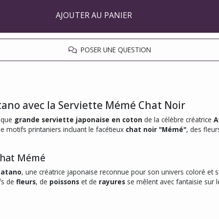
AJOUTER AU PANIER
POSER UNE QUESTION
tano avec la Serviette Mémé Chat Noir
fique
grande serviette japonaise en coton
de la célèbre créatrice
A
motifs printaniers incluant le facétieux
chat noir "Mémé"
, des fleu
Chat Mémé
Matano
, une créatrice japonaise reconnue pour son univers coloré et 
fs de
fleurs
, de
poissons
et de
rayures
se mêlent avec fantaisie sur 