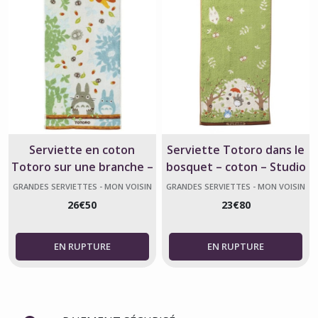
Serviette en coton
Serviette Totoro dans le
Totoro sur une branche –
bosquet – coton – Studio
Mon voisin Totoro – Ghibli
Ghibli
GRANDES SERVIETTES - MON VOISIN
GRANDES SERVIETTES - MON VOISIN
TOTORO
TOTORO
26
€
50
23
€
80