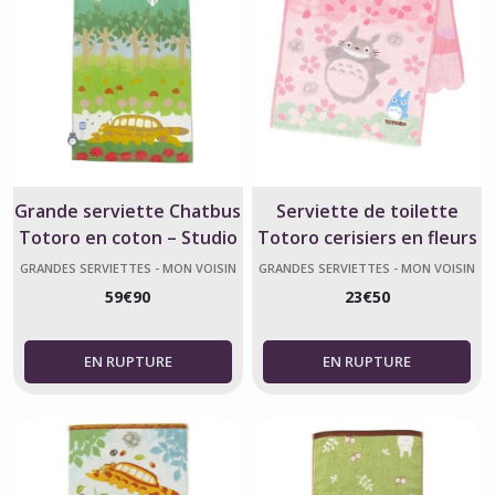
Grande serviette Chatbus
Serviette de toilette
Totoro en coton – Studio
Totoro cerisiers en fleurs
Ghibli
34 x 80 cm – Studio Ghibli
GRANDES SERVIETTES - MON VOISIN
GRANDES SERVIETTES - MON VOISIN
TOTORO
TOTORO
59
€
90
23
€
50