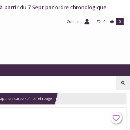
 partir du 7 Sept par ordre chronologique.
Contact
0
0
ponais carpe koï noir et rouge