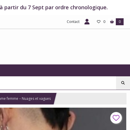
 partir du 7 Sept par ordre chronologique.
Contact
0
0
me femme – Nuages et vagues