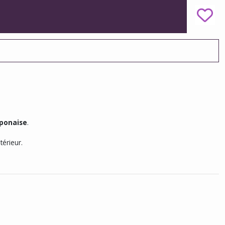
aponaise
.
térieur.