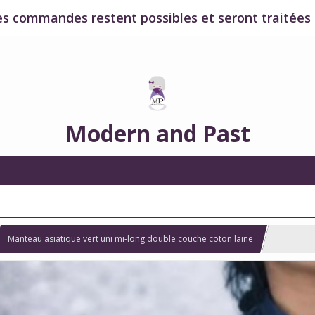
es commandes restent possibles et seront traitées à
Modern and Past
Manteau asiatique vert uni mi-long double couche coton laine