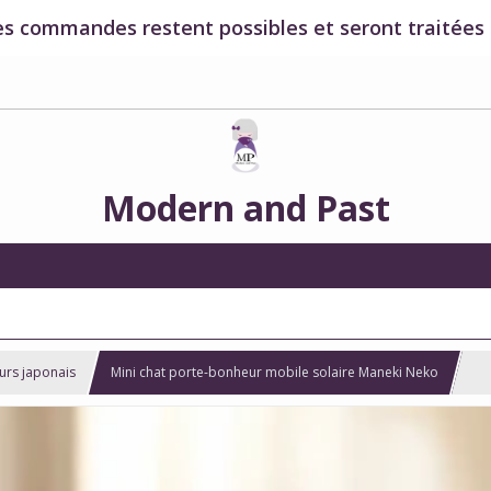
es commandes restent possibles et seront traitées à
Modern and Past
urs japonais
Mini chat porte-bonheur mobile solaire Maneki Neko