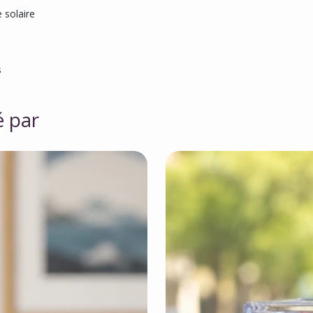
 solaire
s
é par