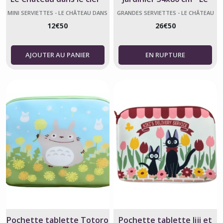
Ghibli
Château dans le ciel
MINI SERVIETTES - LE CHÂTEAU DANS
GRANDES SERVIETTES - LE CHÂTEAU
LE CIEL
DANS LE CIEL
12
€
50
26
€
50
AJOUTER AU PANIER
Pochette tablette Totoro
Pochette tablette Jiji et