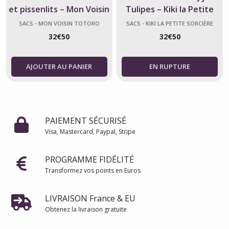
et pissenlits – Mon Voisin
Tulipes – Kiki la Petite
Totoro
Sorcière
SACS - MON VOISIN TOTORO
SACS - KIKI LA PETITE SORCIÈRE
32
€
50
32
€
50
AJOUTER AU PANIER
PAIEMENT SÉCURISÉ
Visa, Mastercard, Paypal, Stripe
PROGRAMME FIDÉLITÉ
Transformez vos points en Euros
LIVRAISON France & EU
Obtenez la livraison gratuite