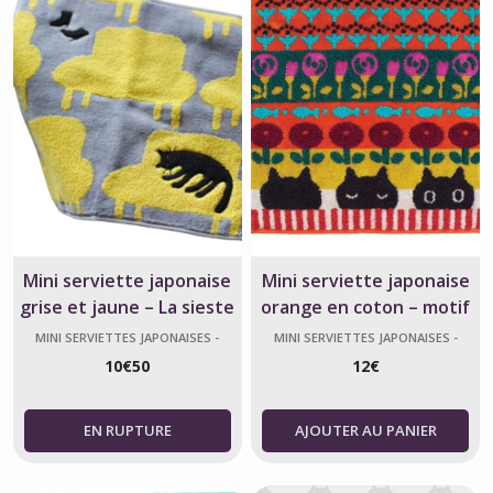
Mini serviette japonaise
Mini serviette japonaise
grise et jaune – La sieste
orange en coton – motif
du chat – Atsuko Matano
chat MMSL – Atsuko
MINI SERVIETTES JAPONAISES -
MINI SERVIETTES JAPONAISES -
ATSUKO MATANO
ATSUKO MATANO
Matano
10
€
50
12
€
AJOUTER AU PANIER