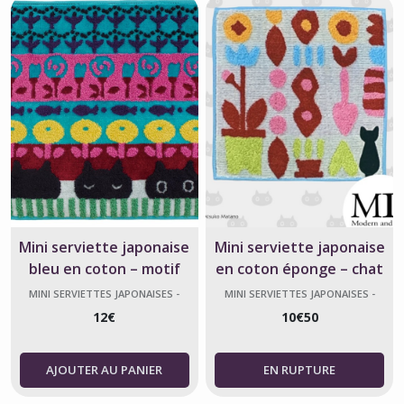
Mini serviette japonaise
Mini serviette japonaise
bleu en coton – motif
en coton éponge – chat
chats MMSL – Atsuko
Gardening bleu ciel –
MINI SERVIETTES JAPONAISES -
MINI SERVIETTES JAPONAISES -
ATSUKO MATANO
ATSUKO MATANO
Matano
Atsuko Matano
12
€
10
€
50
AJOUTER AU PANIER