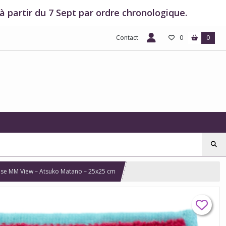
 partir du 7 Sept par ordre chronologique.
Contact
0
0
aise MM View – Atsuko Matano – 25x25 cm