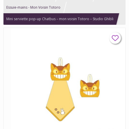
Essuie-mains - Mon Voisin Totoro
Mini serviette pop-up Chatbus – mon voisin Totoro – Studio Ghibli