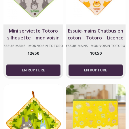
Mini serviette Totoro
Essuie-mains Chatbus en
silhouette – mon voisin
coton – Totoro – Licence
Totoro – Studio Ghibli
Ghibli
ESSUIE-MAINS - MON VOISIN TOTORO
ESSUIE-MAINS - MON VOISIN TOTORO
12
€
50
10
€
50