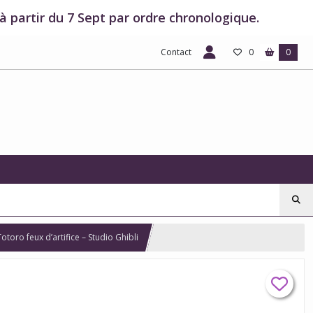
 partir du 7 Sept par ordre chronologique.
Contact
0
0
Totoro feux d’artifice – Studio Ghibli