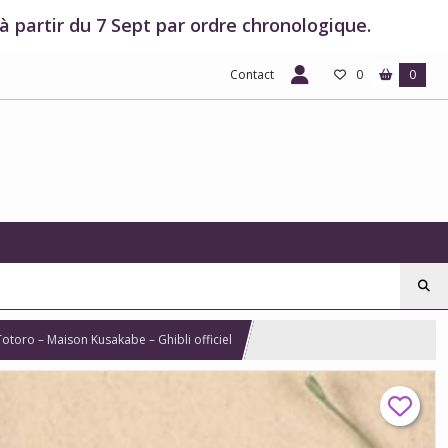
 partir du 7 Sept par ordre chronologique.
Contact
0
0
Totoro – Maison Kusakabe – Ghibli officiel