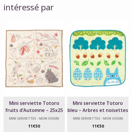
intéressé par
Mini serviette Totoro
Mini serviette Totoro
fruits d’Automne – 25x25
bleu – Arbres et noisettes
cm
– Ghibli
MINI SERVIETTES - MON VOISIN
MINI SERVIETTES - MON VOISIN
TOTORO
TOTORO
11
€
50
11
€
50