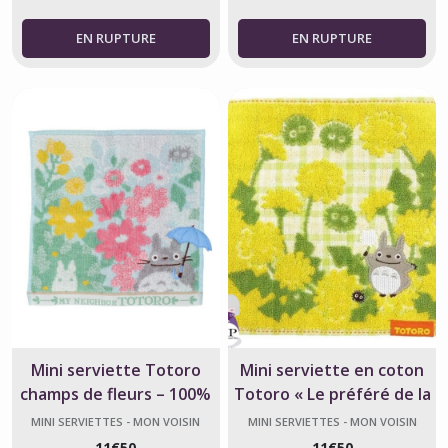
Mini serviette Totoro
Mini serviette en coton
champs de fleurs – 100%
Totoro « Le préféré de la
coton
forêt » jaune – Mon Voisin
MINI SERVIETTES - MON VOISIN
MINI SERVIETTES - MON VOISIN
TOTORO
TOTORO
Totoro
11
€
50
11
€
50