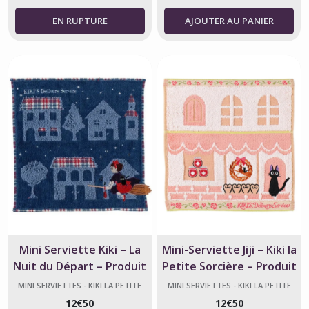
AJOUTER AU PANIER
Mini Serviette Kiki – La
Mini-Serviette Jiji – Kiki la
Nuit du Départ – Produit
Petite Sorcière – Produit
Officiel Ghibli
Officiel Ghibli
MINI SERVIETTES - KIKI LA PETITE
MINI SERVIETTES - KIKI LA PETITE
SORCIÈRE
SORCIÈRE
12
€
50
12
€
50