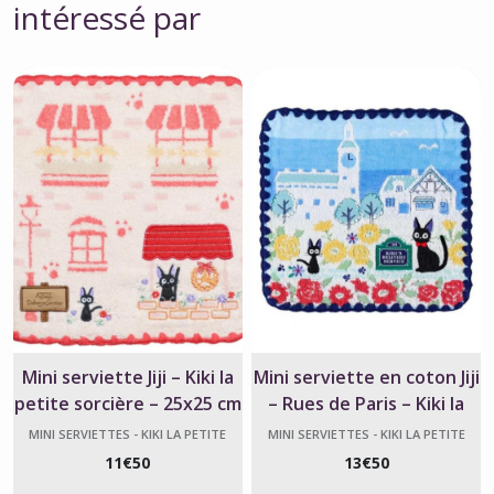
intéressé par
Mini serviette Jiji – Kiki la
Mini serviette en coton Jiji
petite sorcière – 25x25 cm
– Rues de Paris – Kiki la
petite sorcière
MINI SERVIETTES - KIKI LA PETITE
MINI SERVIETTES - KIKI LA PETITE
SORCIÈRE
SORCIÈRE
11
€
50
13
€
50