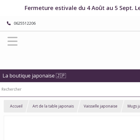
Fermeture estivale du 4 Août au 5 Sept. L
0625512206
La boutique japonaise 🇯🇵
Accueil
Art de la table japonais
Vaisselle japonaise
Mugs j