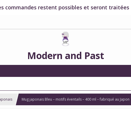
es commandes restent possibles et seront traitées à
Modern and Past
aponais
Mug japonais Bleu – motifs éventails – 400 ml – fabriqué au Japon