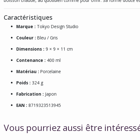
boisson chaude, au quotidien comme pour offrir. Sa forme douce et 
Caractéristiques
Marque :
Tokyo Design Studio
Couleur :
Bleu / Gris
Dimensions :
9 × 9 × 11 cm
Contenance :
400 ml
Matériau :
Porcelaine
Poids :
324 g
Fabrication :
Japon
EAN :
8719323513945
Vous pourriez aussi être intéress