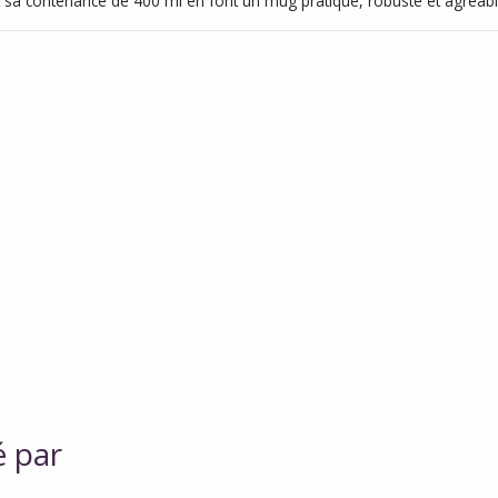
sa contenance de 400 ml en font un mug pratique, robuste et agréable
é par