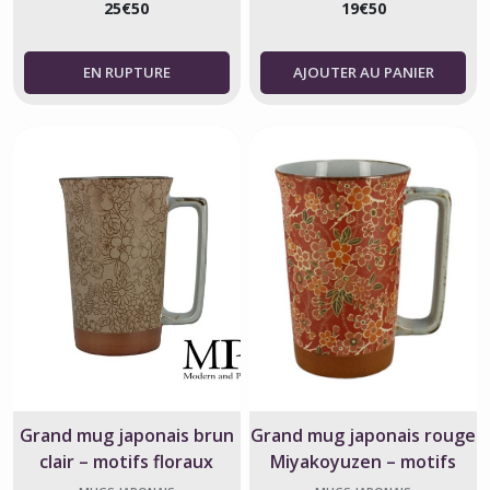
25
€
50
19
€
50
AJOUTER AU PANIER
Grand mug japonais brun
Grand mug japonais rouge
clair – motifs floraux
Miyakoyuzen – motifs
gravés – fabriqué au Japon
floraux