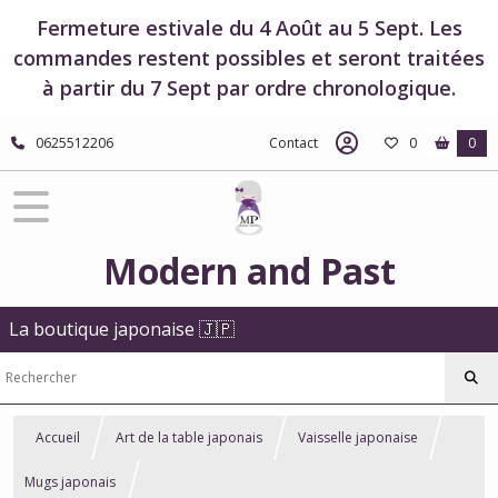
Fermeture estivale du 4 Août au 5 Sept. Les
commandes restent possibles et seront traitées
à partir du 7 Sept par ordre chronologique.
0625512206
Contact
0
0
Modern and Past
La boutique japonaise 🇯🇵
Accueil
Art de la table japonais
Vaisselle japonaise
Mugs japonais