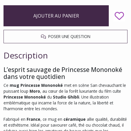
AJOUTER AU PANIER
POSER UNE QUESTION
Description
L’esprit sauvage de Princesse Mononoké
dans votre quotidien
Ce
mug Princesse Mononoké
met en scène San chevauchant le
puissant loup
Moro
, au cœur de la forêt luxuriante du film culte
Princesse Mononoké
du
Studio Ghibli
. Une illustration
emblématique qui incarne la force de la nature, la liberté et
l’harmonie entre les mondes.
Fabriqué en
France
, ce mug en
céramique
allie qualité, durabilité
et esthétisme. Idéal pour savourer café, thé ou chocolat chaud, il
séduira aussi bien les amateurs de beaux objets que les