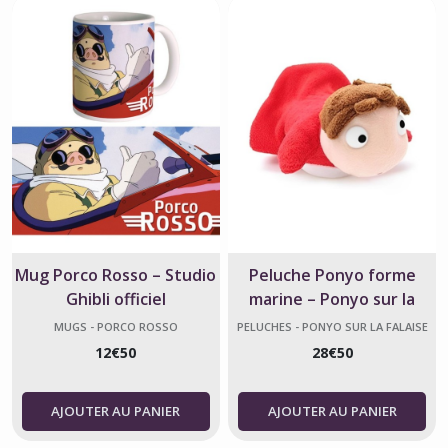
Mug Porco Rosso – Studio
Peluche Ponyo forme
Ghibli officiel
marine – Ponyo sur la
falaise officiel
MUGS - PORCO ROSSO
PELUCHES - PONYO SUR LA FALAISE
12
€
50
28
€
50
AJOUTER AU PANIER
AJOUTER AU PANIER