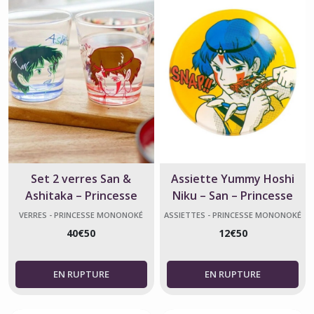
Set 2 verres San &
Assiette Yummy Hoshi
Ashitaka – Princesse
Niku – San – Princesse
Mononoké
Mononoke – Studio Ghibli
VERRES - PRINCESSE MONONOKÉ
ASSIETTES - PRINCESSE MONONOKÉ
40
€
50
12
€
50