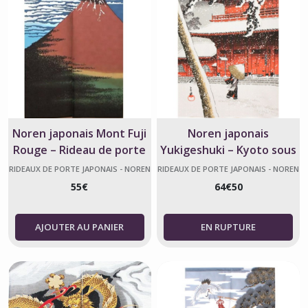
Noren japonais Mont Fuji
Noren japonais
Rouge – Rideau de porte
Yukigeshuki – Kyoto sous
Made in Japan
la neige – Fabriqué au
RIDEAUX DE PORTE JAPONAIS - NOREN
RIDEAUX DE PORTE JAPONAIS - NOREN
Japon
55
€
64
€
50
AJOUTER AU PANIER