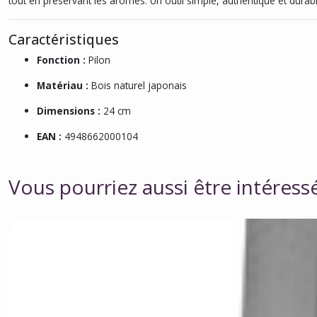
tout en préservant les arômes. Un outil simple, authentique et durabl
Caractéristiques
Fonction :
Pilon
Matériau :
Bois naturel japonais
Dimensions :
24 cm
EAN :
4948662000104
Vous pourriez aussi être intéress