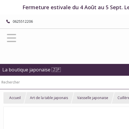
Fermeture estivale du 4 Août au 5 Sept. L
0625512206
La boutique japonaise 🇯🇵
Accueil
Art de la table japonais
Vaisselle japonaise
Cuillèr